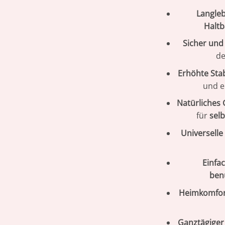
Langleb
Haltb
Sicher und
d
Erhöhte Stab
und e
Natürliches 
für
sel
Universelle
Einfa
ben
Heimkomfo
Ganztägiger