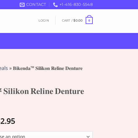
CONTACT
+1-416-830-5548
LOGIN
CART /
$
0.00
0
eals
»
𝐁𝐢𝐤𝐞𝐧𝐝𝐚™ 𝐒𝐢𝐥𝐢𝐤𝐨𝐧 𝐑𝐞𝐥𝐢𝐧𝐞 𝐃𝐞𝐧𝐭𝐮𝐫𝐞
𝐢𝐥𝐢𝐤𝐨𝐧 𝐑𝐞𝐥𝐢𝐧𝐞 𝐃𝐞𝐧𝐭𝐮𝐫𝐞
Price
2.95
range:
$18.95