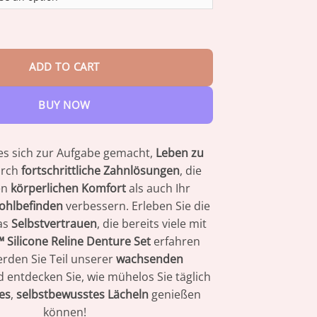
through
$82.95
𝐑𝐞𝐥𝐢𝐧𝐞 𝐃𝐞𝐧𝐭𝐮𝐫𝐞 𝐒𝐞𝐭𝐳𝐞𝐧 quantity
ADD TO CART
BUY NOW
es sich zur Aufgabe gemacht,
Leben zu
rch
fortschrittliche Zahnlösungen
, die
en
körperlichen Komfort
als auch Ihr
ohlbefinden
verbessern. Erleben Sie die
as
Selbstvertrauen
, die bereits viele mit
𝐝𝐚™ Silicone Reline Denture Set
erfahren
rden Sie Teil unserer
wachsenden
 entdecken Sie, wie mühelos Sie täglich
es
,
selbstbewusstes Lächeln
genießen
können!