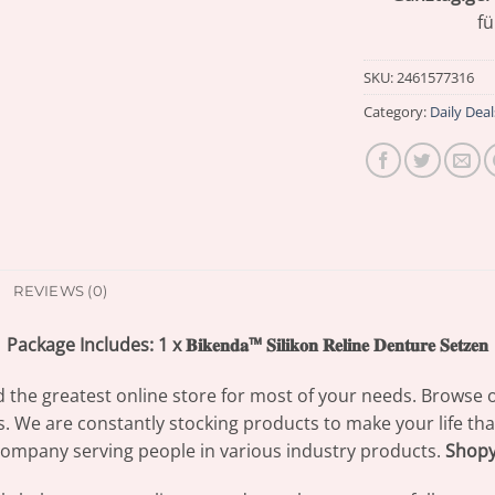
f
SKU:
2461577316
Category:
Daily Deal
REVIEWS (0)
Package Includes: 1 x 𝐁𝐢𝐤𝐞𝐧𝐝𝐚™ 𝐒𝐢𝐥𝐢𝐤𝐨𝐧 𝐑𝐞𝐥𝐢𝐧𝐞 𝐃𝐞𝐧𝐭𝐮𝐫𝐞 𝐒𝐞𝐭𝐳𝐞𝐧
d the greatest online store for most of your needs. Browse 
s. We are constantly stocking products to make your life th
ompany serving people in various industry products.
Shop