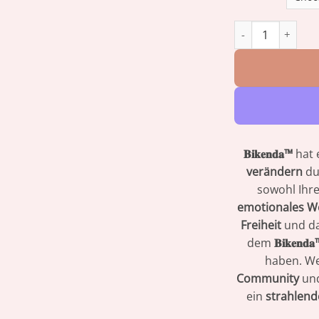
𝐁𝐢𝐤𝐞𝐧𝐝𝐚™ 𝐒𝐢𝐥𝐢𝐤𝐨𝐧 
𝐁𝐢𝐤𝐞𝐧𝐝𝐚™
hat 
verändern
du
sowohl Ihr
emotionales W
Freiheit
und d
dem
𝐁𝐢𝐤𝐞
haben. We
Community
und
ein
strahlend