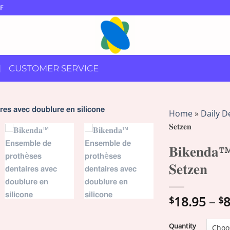
F
CUSTOMER SERVICE
Home
»
Daily D
𝐒𝐞𝐭𝐳𝐞𝐧
𝐁𝐢𝐤𝐞𝐧𝐝𝐚™ 
𝐒𝐞𝐭𝐳𝐞𝐧
18.95
–
8
$
$
Quantity