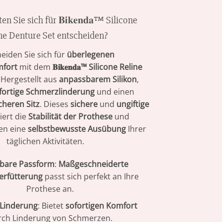
n Sie sich für 𝐁𝐢𝐤𝐞𝐧𝐝𝐚™ Silicone
ne Denture Set entscheiden?
eiden Sie sich für
überlegenen
fort
mit dem
𝐁𝐢𝐤𝐞𝐧𝐝𝐚™ Silicone Reline
. Hergestellt aus
anpassbarem Silikon
,
fortige Schmerzlinderung
und einen
cheren Sitz
. Dieses
sichere
und
ungiftige
iert die
Stabilität der Prothese
und
en eine
selbstbewusste Ausübung
Ihrer
täglichen Aktivitäten.
bare Passform
:
Maßgeschneiderte
terfütterung
passt sich perfekt an Ihre
Prothese an.
 Linderung
: Bietet
sofortigen Komfort
rch Linderung von Schmerzen.