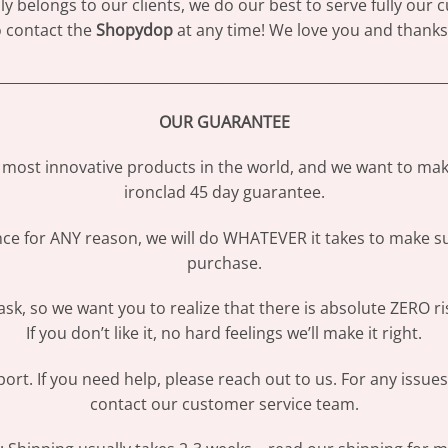
 belongs to our clients, we do our best to serve fully our
to contact the
Shopydop
at any time! We love you and thanks 
________________________________________________________________
OUR GUARANTEE
most innovative products in the world, and we want to make
ironclad 45 day guarantee.
ence for ANY reason, we will do WHATEVER it takes to make s
purchase.
sk, so we want you to realize that there is absolute ZERO ri
If you don’t like it, no hard feelings we’ll make it right.
ort. If you need help, please reach out to us. For any issue
contact our customer service team.