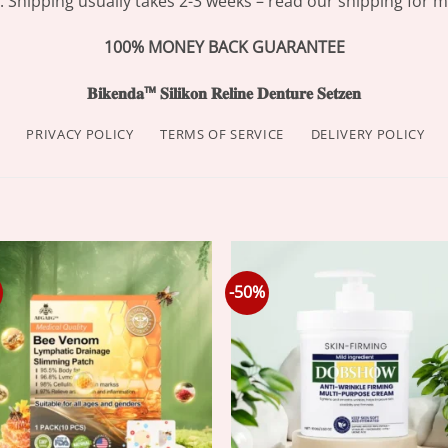
Shipping usually takes 2-3 weeks – read our shipping for mo
100% MONEY BACK GUARANTEE
𝐁𝐢𝐤𝐞𝐧𝐝𝐚™ 𝐒𝐢𝐥𝐢𝐤𝐨𝐧 𝐑𝐞𝐥𝐢𝐧𝐞 𝐃𝐞𝐧𝐭𝐮𝐫𝐞 𝐒𝐞𝐭𝐳𝐞𝐧
PRIVACY POLICY
TERMS OF SERVICE
DELIVERY POLICY
-50%