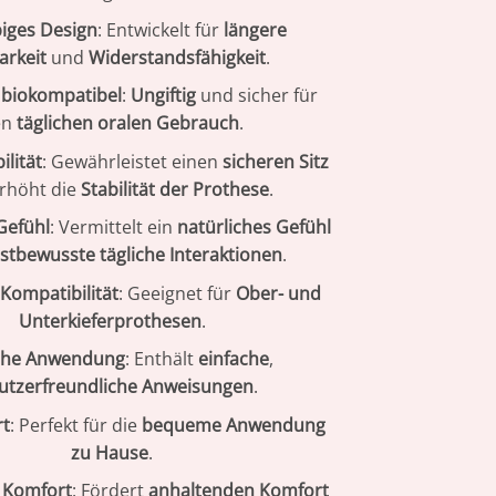
iges Design
: Entwickelt für
längere
arkeit
und
Widerstandsfähigkeit
.
 biokompatibel
:
Ungiftig
und sicher für
en
täglichen oralen Gebrauch
.
ilität
: Gewährleistet einen
sicheren Sitz
rhöht die
Stabilität der Prothese
.
Gefühl
: Vermittelt ein
natürliches Gefühl
bstbewusste tägliche Interaktionen
.
 Kompatibilität
: Geeignet für
Ober- und
Unterkieferprothesen
.
che Anwendung
: Enthält
einfache
,
utzerfreundliche Anweisungen
.
rt
: Perfekt für die
bequeme Anwendung
zu Hause
.
 Komfort
: Fördert
anhaltenden Komfort