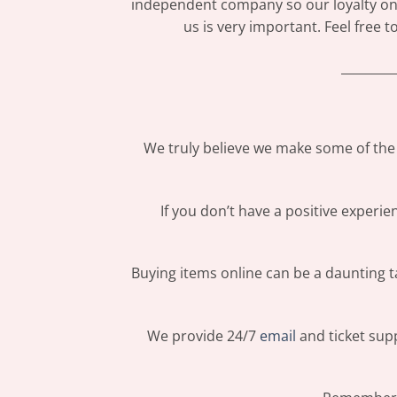
independent company so our loyalty only
us is very important. Feel free 
_________
We truly believe we make some of the 
If you don’t have a positive experi
Buying items online can be a daunting ta
We provide 24/7
email
and ticket supp