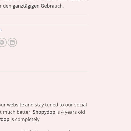
ür den
ganztägigen Gebrauch
.
s
our website and stay tuned to our social
at much better.
Shopydop
is 4 years old
ydop
is completely