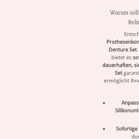
Warum sollte
Reli
Entsch
Prothesenkom
Denture Set
bietet es
so
dauerhaften, si
Set
garant
ermöglicht Ihn
Anpass
Silikonun
Sofortige
du