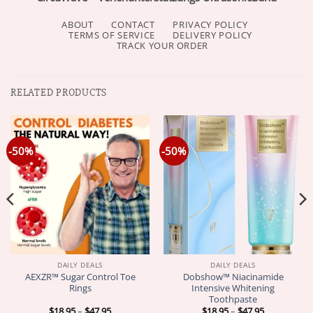
ABOUT
CONTACT
PRIVACY POLICY
TERMS OF SERVICE
DELIVERY POLICY
TRACK YOUR ORDER
RELATED PRODUCTS
-50%
-50%
DAILY DEALS
DAILY DEALS
AEXZR™ Sugar Control Toe
Dobshow™ Niacinamide
Rings
Intensive Whitening
Toothpaste
Price
Price
$
18.95
–
$
47.95
$
18.95
–
$
47.95