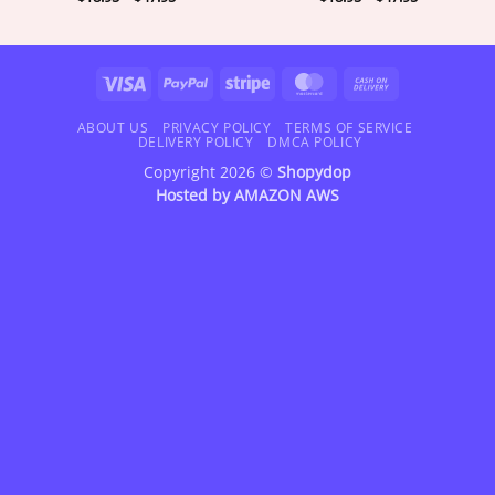
range:
range:
$18.95
$18.95
through
through
$47.95
$47.95
Visa
PayPal
Stripe
MasterCard
Cash
On
Delivery
ABOUT US
PRIVACY POLICY
TERMS OF SERVICE
DELIVERY POLICY
DMCA POLICY
Copyright 2026 ©
Shopydop
Hosted by
AMAZON AWS