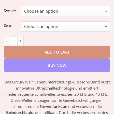
range:
$17.95
Quantity
through
$42.95
Color
CircuWave™ Venenunterstützungs UltrasonicBand quantity
ADD TO CART
BUY NOW
Das CircuWave™ Venenunterstützungs-UltrasonicBand nutzt
innovative Ultraschalltechnologie und emittiert
niederfrequente Schallwellen zwischen 20 kHz und 45 kHz.
Diese Wellen erzeugen sanfte Gewebeschwingungen,
stimulieren die
Nervenfunktion
und verbessern die
Beindurchblutung
signifikant. Durch die Verbesserung des