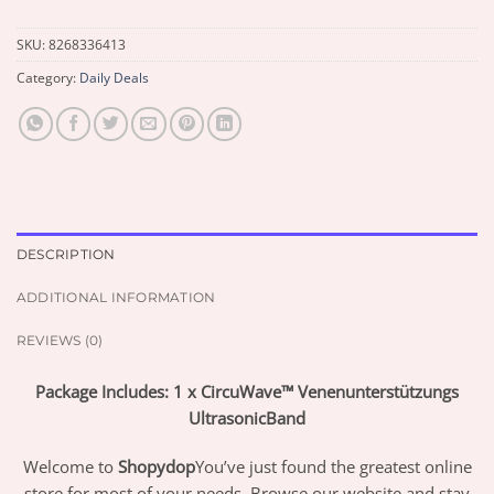
SKU:
8268336413
Category:
Daily Deals
DESCRIPTION
ADDITIONAL INFORMATION
REVIEWS (0)
Package Includes: 1 x CircuWave™ Venenunterstützungs
UltrasonicBand
Welcome to
Shopydop
You’ve just found the greatest online
store for most of your needs. Browse our website and stay