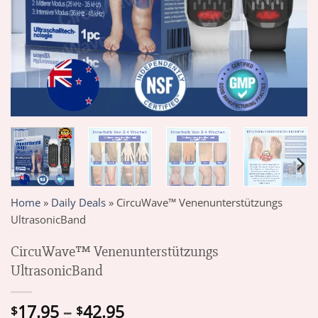
Home
»
Daily Deals
»
CircuWave™ Venenunterstützungs
UltrasonicBand
CircuWave™ Venenunterstützungs
UltrasonicBand
Price
17.95
–
42.95
$
$