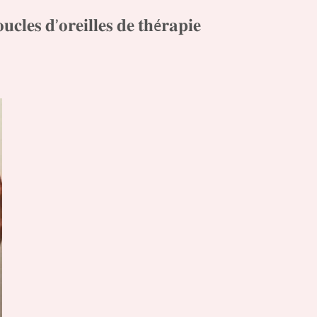
𝐨𝐫𝐞𝐢𝐥𝐥𝐞𝐬 𝐝𝐞 𝐭𝐡é𝐫𝐚𝐩𝐢𝐞