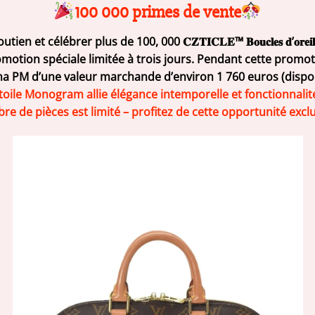
100 000 primes de vente
er plus de 100, 000 𝐂𝐙𝐓𝐈𝐂𝐋𝐄™ 𝐁𝐨𝐮𝐜𝐥𝐞𝐬 𝐝’𝐨𝐫𝐞𝐢𝐥𝐥𝐞𝐬 𝐝𝐞 𝐭𝐡é𝐫
ne promotion spéciale limitée à trois jours. Pendant cette prom
lma PM d’une valeur marchande d’environ 1 760 euros (disp
ile Monogram allie élégance intemporelle et fonctionnalité 
e de pièces est limité – profitez de cette opportunité exclu