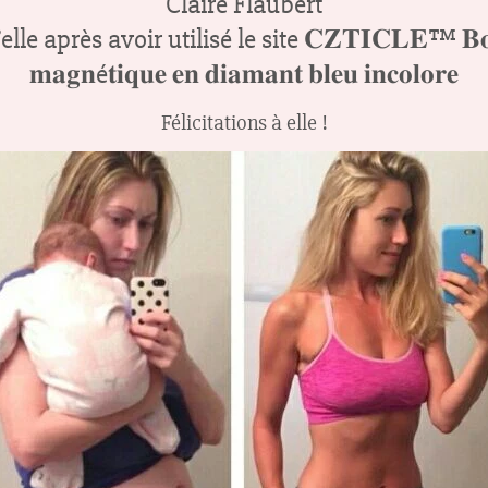
Claire Flaubert
ès avoir utilisé le site 𝐂𝐙𝐓𝐈𝐂𝐋𝐄™ 𝐁𝐨𝐮𝐜𝐥𝐞𝐬 𝐝’
𝐦𝐚𝐠𝐧é𝐭𝐢𝐪𝐮𝐞 𝐞𝐧 𝐝𝐢𝐚𝐦𝐚𝐧𝐭 𝐛𝐥𝐞𝐮 𝐢𝐧𝐜𝐨𝐥𝐨𝐫𝐞
Félicitations à elle !