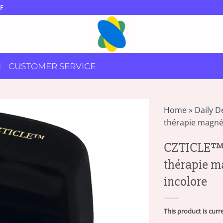
F
CUSTOMER SERVICE
Home
»
Daily D
thérapie magné
CZTICLE™ B
thérapie m
incolore
This product is curr