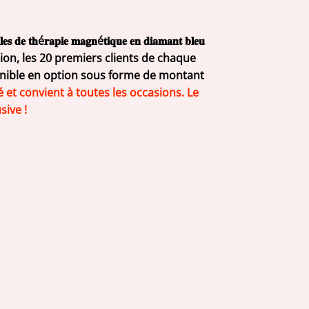
𝐩𝐢𝐞 𝐦𝐚𝐠𝐧é𝐭𝐢𝐪𝐮𝐞 𝐞𝐧 𝐝𝐢𝐚𝐦𝐚𝐧𝐭 𝐛𝐥𝐞𝐮
otion, les 20 premiers clients de chaque
onible en option sous forme de montant
et convient à toutes les occasions. Le
sive !