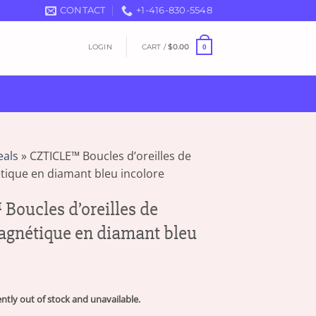
CONTACT
+1-416-830-5548
LOGIN
CART /
$
0.00
0
eals
»
CZTICLE™ Boucles d’oreilles de
tique en diamant bleu incolore
oucles d’oreilles de
agnétique en diamant bleu
ently out of stock and unavailable.