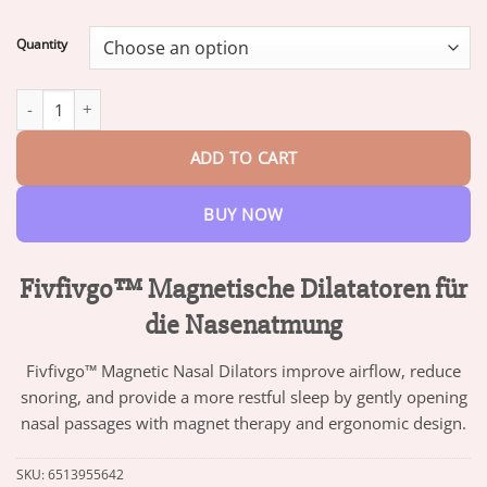
range:
$13.95
Quantity
through
$73.95
Fivfivgo™ Magnetische Dilatatoren für die Nasenatmung quantit
ADD TO CART
BUY NOW
Fivfivgo™ Magnetische Dilatatoren für
die Nasenatmung
Fivfivgo™ Magnetic Nasal Dilators improve airflow, reduce
snoring, and provide a more restful sleep by gently opening
nasal passages with magnet therapy and ergonomic design.
SKU:
6513955642