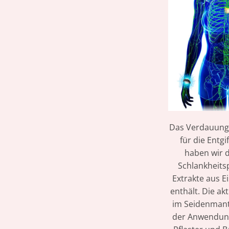
Das Verdauung
für die Entg
haben wir d
Schlankheitsp
Extrakte aus E
enthält. Die ak
im Seidenmante
der Anwendung