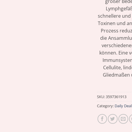
großer Bede
Lymphgefäße
schnellere und 
Toxinen und an
Prozess redu
die Ansammlun
verschiedene
können. Eine v
Immunsystem,
Cellulite, l
Gliedmaßen u
SKU:
3597361913
Category:
Daily Deal