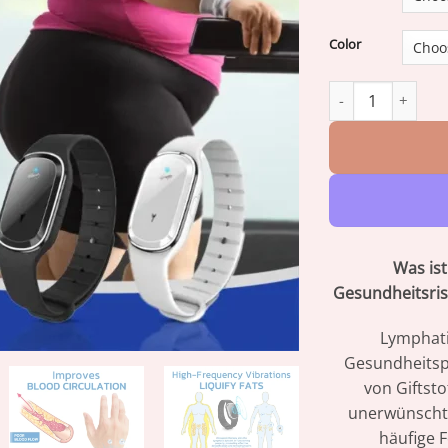
Color
Furzero™ Bee Ven
Was is
Gesundheitsris
Lymphati
Gesundheitspr
von Giftsto
unerwünschte
häufige 