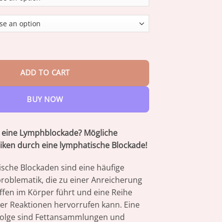
through
$73.95
om Fat-Burning and Shaping Gel Stick quantity
ADD TO CART
BUY NOW
t eine Lymphblockade? Mögliche
iken durch eine lymphatische Blockade!
sche Blockaden sind eine häufige
oblematik, die zu einer Anreicherung
ffen im Körper führt und eine Reihe
r Reaktionen hervorrufen kann. Eine
Folge sind Fettansammlungen und