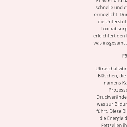
Pflaster und B
schnelle und 
ermöglicht. Du
die Unterstüt
Toxinabsorp
erleichtert den
was insgesamt 
Fö
Ultraschallvib
Bläschen, die
namens Kav
Prozesse
Druckveränder
was zur Bildu
führt. Diese B
die Energie 
Fettzellen 