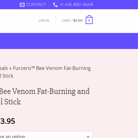
CONTACT
+1-416-830-5548
LOGIN
CART /
$
0.00
0
eals
»
Furzero™ Bee Venom Fat-Burning
 Stick
Bee Venom Fat-Burning and
l Stick
Price
3.95
range:
$19.95