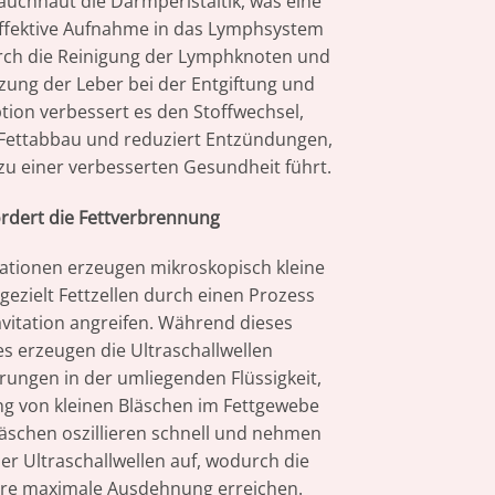
auchhaut die Darmperistaltik, was eine
effektive Aufnahme in das Lymphsystem
rch die Reinigung der Lymphknoten und
zung der Leber bei der Entgiftung und
tion verbessert es den Stoffwechsel,
 Fettabbau und reduziert Entzündungen,
zu einer verbesserten Gesundheit führt.
rdert die Fettverbrennung
rationen erzeugen mikroskopisch kleine
 gezielt Fettzellen durch einen Prozess
itation angreifen. Während dieses
s erzeugen die Ultraschallwellen
ungen in der umliegenden Flüssigkeit,
ng von kleinen Bläschen im Fettgewebe
läschen oszillieren schnell und nehmen
der Ultraschallwellen auf, wodurch die
ihre maximale Ausdehnung erreichen.