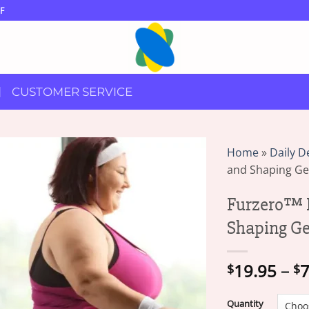
F
CUSTOMER SERVICE
Home
»
Daily D
and Shaping Gel
Furzero™ 
Shaping Ge
19.95
–
7
$
$
Quantity