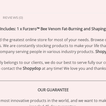
REVIEWS (0)
Includes: 1 x Furzero™ Bee Venom Fat-Burning and Shaping 
d the greatest online store for most of your needs. Browse 
s. We are constantly stocking products to make your life th
ompany serving people in various industry products.
Shop
 belongs to our clients, we do our best to serve fully our
to contact the
Shopydop
at any time! We love you and thanks 
________________________________________________________________
OUR GUARANTEE
most innovative products in the world, and we want to make