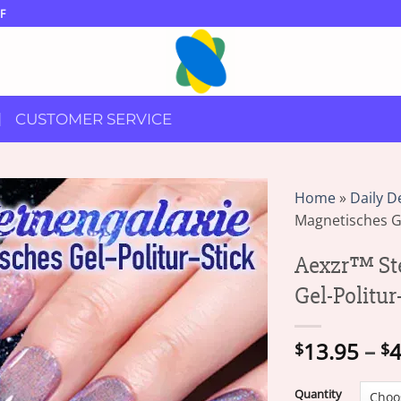
F
CUSTOMER SERVICE
Home
»
Daily D
Magnetisches Ge
Aexzr™ St
Gel-Politur
13.95
–
4
$
$
Quantity