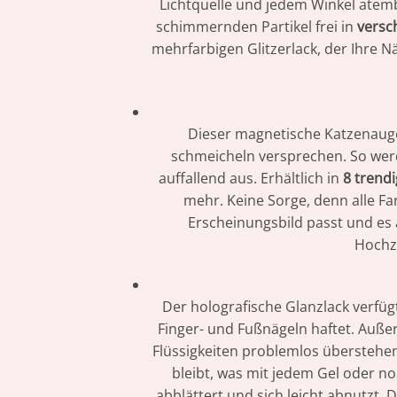
Lichtquelle und jedem Winkel atem
schimmernden Partikel frei in
versc
mehrfarbigen Glitzerlack, der Ihre 
Dieser magnetische Katzenaugen
schmeicheln versprechen. So werd
auffallend aus. Erhältlich in
8 trend
mehr. Keine Sorge, denn alle Fa
Erscheinungsbild passt und es a
Hochze
Der holografische Glanzlack verfüg
Finger- und Fußnägeln haftet. Auß
Flüssigkeiten problemlos überstehen
bleibt, was mit jedem Gel oder nor
abblättert und sich leicht abnutzt. 