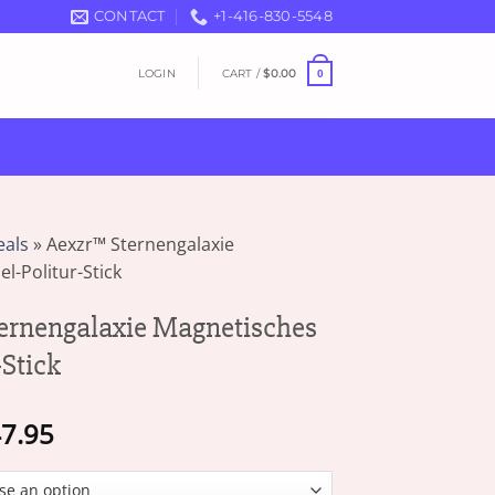
CONTACT
+1-416-830-5548
LOGIN
CART /
$
0.00
0
eals
»
Aexzr™ Sternengalaxie
l-Politur-Stick
ernengalaxie Magnetisches
-Stick
Price
7.95
range:
$13.95