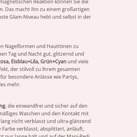
magnetischen Reaktion können Sie die
n. Das macht ihn zu einem großartigen
hste Glam-Niveau hebt und selbst in der
llen Nagelformen und Hauttönen zu
en Tag und Nacht gut, glitzernd und
osa, Eisblau+Lila, Grün+Cyan
und viele
kt, der stilvoll zu Ihrem gesamten
 für besondere Anlässe wie Partys,
eles mehr.
ung
, die einwandfrei und sicher auf den
lmäßiges Waschen und den Kontakt mit
lang nicht verblasst und ultra-glänzend
arbe verblasst, absplittert, anläuft,
cht nur lange hält und auf der Mani-Pedi