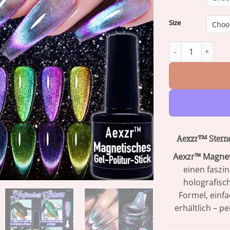
Size
Aexzr™ Sternengal
Aexzr™ Sterne
Aexzr™ Magnet
einen faszi
holografisc
Formel, einfa
erhältlich – p