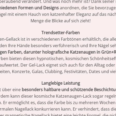
beraubend verändert. Und was noch mehr ist? Dank seiner 
hiedenen Formen und Designs
anordnen, die Sie bevorzuge
Nägel mit einem Hauch von katzenhafter Eleganz auf das näc
Menge die Blicke auf sich zieht!
Trendsetter-Farben
-Gellack ist in verschiedenen Farbtönen erhältlich, die a
en Ihre Hände besonders verführerisch und Ihre Nägel seh
igen Farben, darunter holografische Katzenaugen in Grün+R
rben bieten diesen hypnotischen, kosmischen Schönheitseffe
ufwertet. Der Gel-Lack eignet sich auch für den Alltag oder
iten, Konzerte, Galas, Clubbing, Festivitäten, Dates und vi
Langlebige Leistung
t über eine
besonders haltbare und schützende Beschicht
erdem kann dieser kosmische Katzenaugen-Lack sogar rege
. Er ermöglicht es, dass die Farbe bis zu mehreren Wochen 
malen Nagellack konkurrieren kann. Er verhindert, dass die F
Der magnetische Nagellack bietet eine leichte Formel, die ni