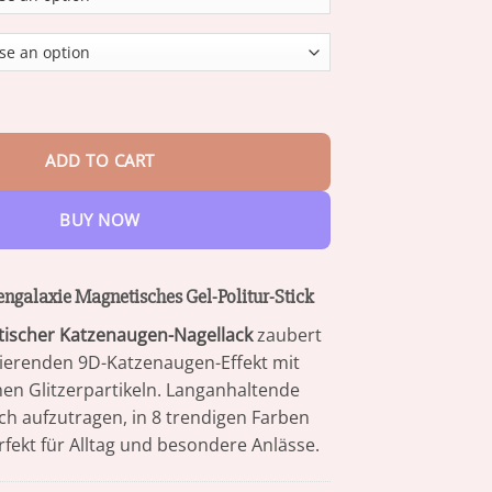
through
$47.95
axie Magnetisches Gel-Politur-Stick quantity
ADD TO CART
BUY NOW
ngalaxie Magnetisches Gel-Politur-Stick
ischer Katzenaugen-Nagellack
zaubert
nierenden 9D-Katzenaugen-Effekt mit
hen Glitzerpartikeln. Langanhaltende
ch aufzutragen, in 8 trendigen Farben
erfekt für Alltag und besondere Anlässe.