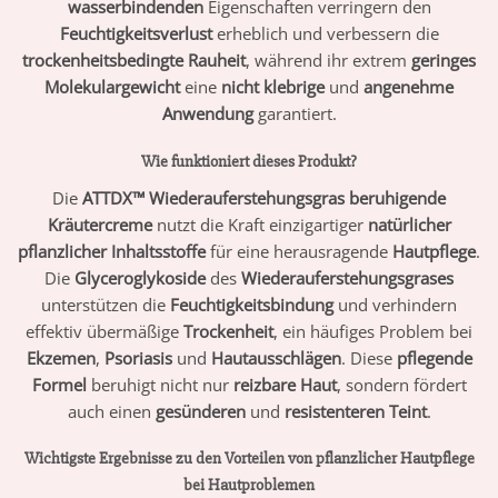
wasserbindenden
Eigenschaften verringern den
Feuchtigkeitsverlust
erheblich und verbessern die
trockenheitsbedingte Rauheit
, während ihr extrem
geringes
Molekulargewicht
eine
nicht klebrige
und
angenehme
Anwendung
garantiert.
Wie funktioniert dieses Produkt?
Die
ATTDX™ Wiederauferstehungsgras beruhigende
Kräutercreme
nutzt die Kraft einzigartiger
natürlicher
pflanzlicher Inhaltsstoffe
für eine herausragende
Hautpflege
.
Die
Glyceroglykoside
des
Wiederauferstehungsgrases
unterstützen die
Feuchtigkeitsbindung
und verhindern
effektiv übermäßige
Trockenheit
, ein häufiges Problem bei
Ekzemen
,
Psoriasis
und
Hautausschlägen
. Diese
pflegende
Formel
beruhigt nicht nur
reizbare Haut
, sondern fördert
auch einen
gesünderen
und
resistenteren Teint
.
Wichtigste Ergebnisse zu den Vorteilen von pflanzlicher Hautpflege
bei Hautproblemen