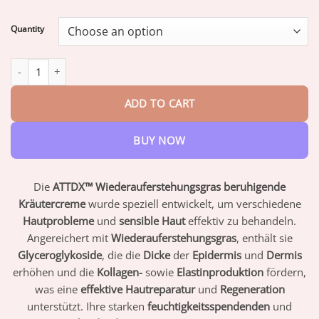
range:
$17.95
Quantity
through
$42.95
ATTDX™ Wiederauferstehungsgras Hautberuhigende quantity
ADD TO CART
BUY NOW
Die
ATTDX™ Wiederauferstehungsgras beruhigende
Kräutercreme
wurde speziell entwickelt, um verschiedene
Hautprobleme
und
sensible Haut
effektiv zu behandeln.
Angereichert mit
Wiederauferstehungsgras
, enthält sie
Glyceroglykoside
, die die
Dicke
der
Epidermis
und
Dermis
erhöhen und die
Kollagen-
sowie
Elastinproduktion
fördern,
was eine
effektive Hautreparatur
und
Regeneration
unterstützt. Ihre starken
feuchtigkeitsspendenden
und