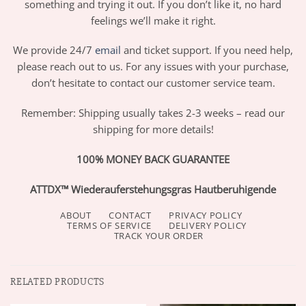
something and trying it out. If you don’t like it, no hard
feelings we’ll make it right.
We provide 24/7
email
and ticket support. If you need help,
please reach out to us. For any issues with your purchase,
don’t hesitate to contact our customer service team.
Remember: Shipping usually takes 2-3 weeks – read our
shipping for more details!
100% MONEY BACK GUARANTEE
ATTDX™ Wiederauferstehungsgras Hautberuhigende
ABOUT
CONTACT
PRIVACY POLICY
TERMS OF SERVICE
DELIVERY POLICY
TRACK YOUR ORDER
RELATED PRODUCTS