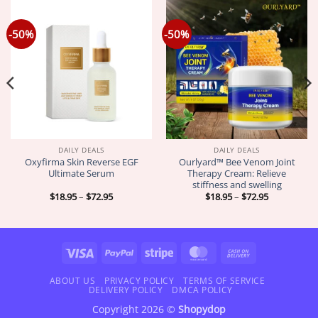
-50%
-50%
DAILY DEALS
DAILY DEALS
Oxyfirma Skin Reverse EGF
Ourlyard™ Bee Venom Joint
Ultimate Serum
Therapy Cream: Relieve
stiffness and swelling
Price
Price
$
18.95
–
$
72.95
$
18.95
–
$
72.95
range:
range:
$18.95
$18.95
through
through
$72.95
$72.95
Visa
PayPal
Stripe
MasterCard
Cash
On
Delivery
ABOUT US
PRIVACY POLICY
TERMS OF SERVICE
DELIVERY POLICY
DMCA POLICY
Copyright 2026 ©
Shopydop