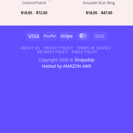
Control Patch
Knuckle Stun Ring
Price
Price
$
18.95
–
$
72.95
$
18.95
–
$
47.95
range:
range:
$18.95
$18.95
through
through
$72.95
$47.95
Visa
PayPal
Stripe
MasterCard
Cash
On
Delivery
ABOUT US
PRIVACY POLICY
TERMS OF SERVICE
DELIVERY POLICY
DMCA POLICY
Copyright 2026 ©
Shopydop
Hosted by
AMAZON AWS