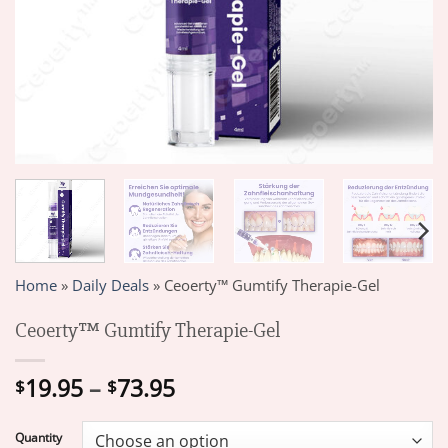
Home
»
Daily Deals
»
Ceoerty™ Gumtify Therapie-Gel
Ceoerty™ Gumtify Therapie-Gel
Price
19.95
–
73.95
$
$
range:
$19.95
Quantity