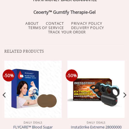
Ceoerty™ Gumtify Therapie-Gel
ABOUT
CONTACT
PRIVACY POLICY
TERMS OF SERVICE
DELIVERY POLICY
TRACK YOUR ORDER
RELATED PRODUCTS
-50%
-50%
DAILY DEALS
DAILY DEALS
FLYCARE™ Blood Sugar
InstaStrike Extreme 28000000