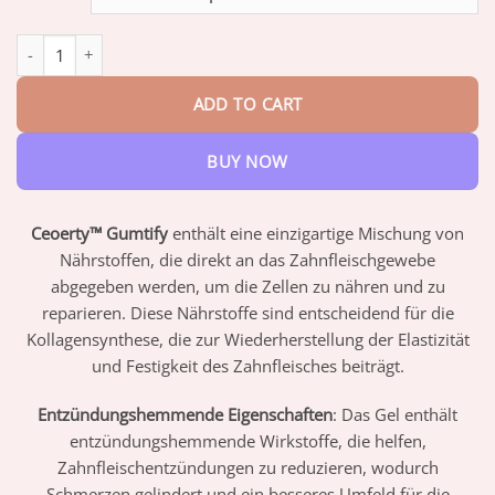
through
$73.95
Ceoerty™ Gumtify Therapie-Gel quantity
ADD TO CART
BUY NOW
Ceoerty™ Gumtify
enthält eine einzigartige Mischung von
Nährstoffen, die direkt an das Zahnfleischgewebe
abgegeben werden, um die Zellen zu nähren und zu
reparieren. Diese Nährstoffe sind entscheidend für die
Kollagensynthese, die zur Wiederherstellung der Elastizität
und Festigkeit des Zahnfleisches beiträgt.
Entzündungshemmende Eigenschaften
: Das Gel enthält
entzündungshemmende Wirkstoffe, die helfen,
Zahnfleischentzündungen zu reduzieren, wodurch
Schmerzen gelindert und ein besseres Umfeld für die