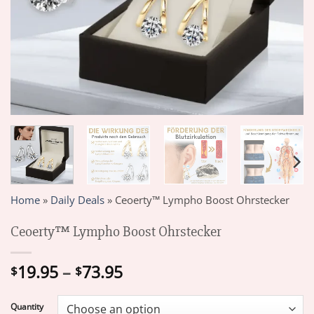
Home
»
Daily Deals
»
Ceoerty™ Lympho Boost Ohrstecker
Ceoerty™ Lympho Boost Ohrstecker
Price
19.95
–
73.95
$
$
range:
$19.95
Quantity