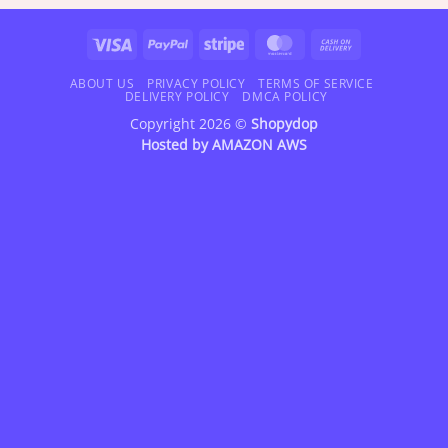
through
through
$42.95
$47.95
Visa
PayPal
Stripe
MasterCard
Cash
On
Delivery
ABOUT US
PRIVACY POLICY
TERMS OF SERVICE
DELIVERY POLICY
DMCA POLICY
Copyright 2026 ©
Shopydop
Hosted by
AMAZON AWS