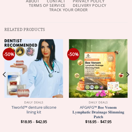
ABOUT
CONTACT
PRIVACY POLICY
TERMS OF SERVICE
DELIVERY POLICY
TRACK YOUR ORDER
RELATED PRODUCTS
-50%
-50%
DAILY DEALS
DAILY DEALS
Tiworld™ denture silicone
AFGAFG™ 𝐁𝐞𝐞 𝐕𝐞𝐧𝐨𝐦
lining kit
𝐋𝐲𝐦𝐩𝐡𝐚𝐭𝐢𝐜 𝐃𝐫𝐚𝐢𝐧𝐚𝐠𝐞 𝐒𝐥𝐢𝐦𝐦𝐢𝐧𝐠
𝐏𝐚𝐭𝐜𝐡
Price
Price
$
18.95
–
$
42.95
$
18.95
–
$
47.95
range:
range:
$18.95
$18.95