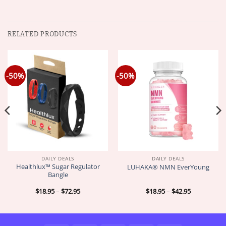
RELATED PRODUCTS
-50%
-50%
DAILY DEALS
DAILY DEALS
Healthlux™ Sugar Regulator
LUHAKA® NMN EverYoung
Bangle
Price
Price
$
18.95
–
$
72.95
$
18.95
–
$
42.95
range:
range:
$18.95
$18.95
through
through
$72.95
$42.95